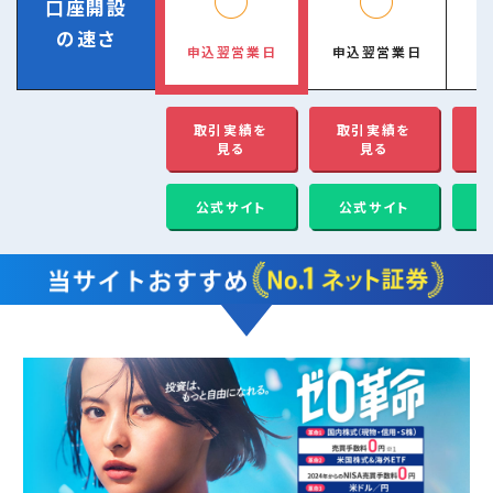
◯
◯
口座開設
の速さ
申込翌営業日
申込翌営業日
申
取引実績を
取引実績を
見る
見る
公式サイト
公式サイト