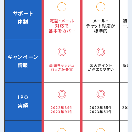
◯
◯
サポート
電話・メール
メール・
初心
体制
対応で
チャット対応が
ール
基本をカバー
標準的
◎
◎
キャンペーン
情報
高額キャッシュ
楽天ポイント
高額
バックが豊富
が貯まりやすい
◎
◎
IPO
実績
2022年89件
2022年65件
202
2023年91件
2023年61件