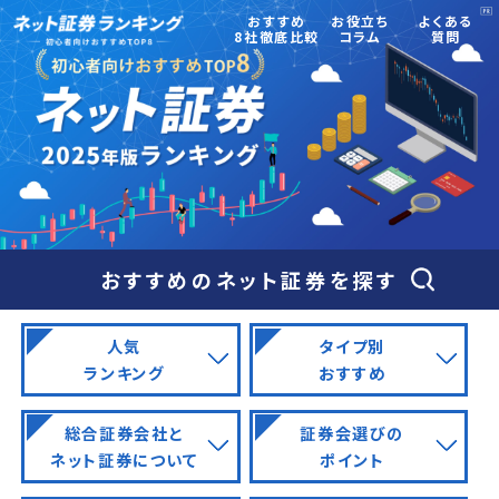
おすすめ
お役立ち
よくある
8社徹底比較
コラム
質問
おすすめのネット証券を探す
人気
タイプ別
ランキング
おすすめ
総合証券会社と
証券会選びの
ネット証券について
ポイント