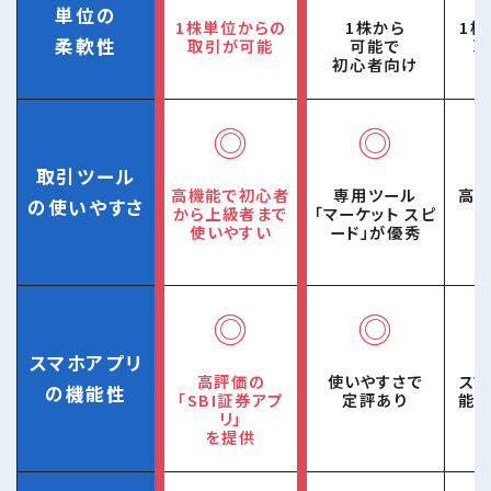
単位の
1株単位からの
1株から
1
柔軟性
取引が可能
可能で
取
初心者向け
◎
◎
取引ツール
高機能で初心者
専用ツール
高
の使いやすさ
から上級者まで
「マーケット スピ
使いやすい
ード」が優秀
◎
◎
スマホアプリ
高評価の
使いやすさで
ス
の機能性
「SBI証券アプ
定評あり
能
リ」
を提供