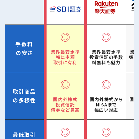
◎
◎
手数料
業界最安水準
業界最安水準
業
の安さ
特に少額
投資信託の手数
頻繁
取引に有利
料無料も魅力
◎
◎
取引商品
国内外株式
国内外株式から
国内
の多様性
投資信託
NISAまで
債券など豊富
幅広い対応
◎
◎
最低取引